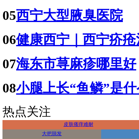
05
西宁大型腋臭医院
06
健康西宁｜西宁疥疮
07
海东市荨麻疹哪里好
08
小腿上长“鱼鳞”是
热点关注
皮肤瘙痒难耐
大把脱发