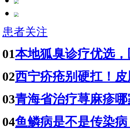
患者关注
01
本地狐臭诊疗优选，
02
西宁疥疮别硬扛！皮
03
青海省治疗荨麻疹哪
04
鱼鳞病是不是传染病