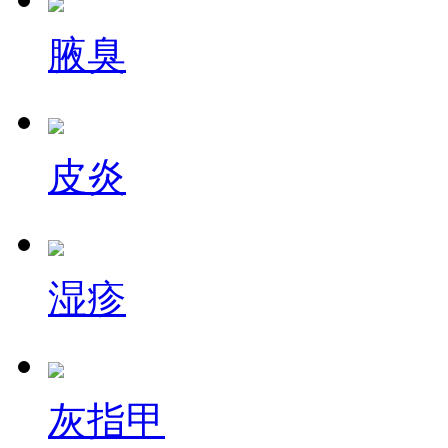
腋臭
皮炎
湿疹
灰指甲