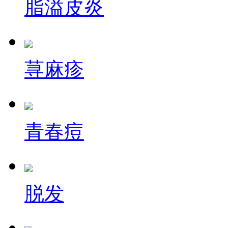
脂溢皮炎
荨麻疹
青春痘
脱发