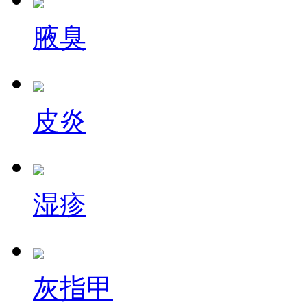
腋臭
皮炎
湿疹
灰指甲