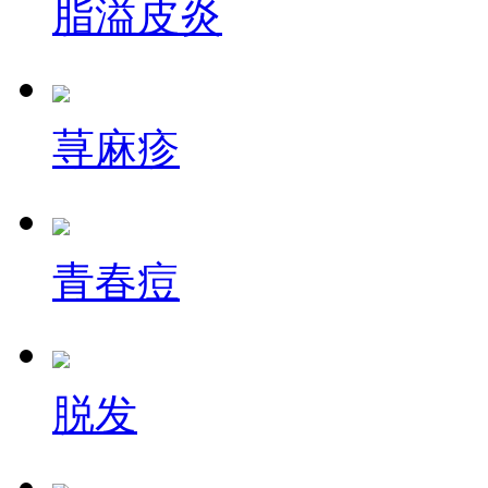
脂溢皮炎
荨麻疹
青春痘
脱发