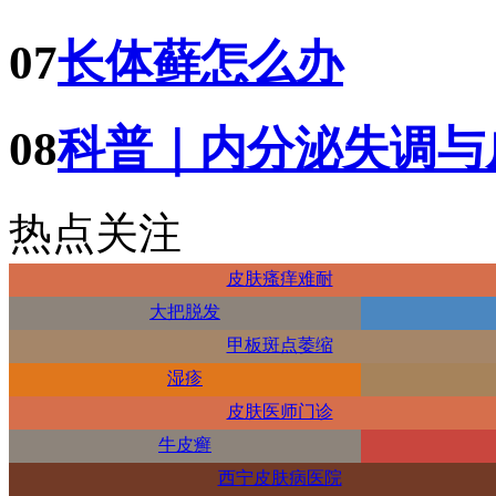
07
长体藓怎么办
08
科普｜内分泌失调与
热点关注
皮肤瘙痒难耐
大把脱发
甲板斑点萎缩
湿疹
皮肤医师门诊
牛皮癣
西宁皮肤病医院