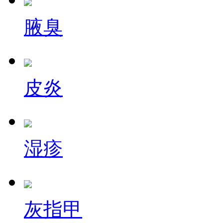
腋臭
皮炎
湿疹
灰指甲