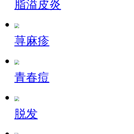
脂溢皮炎
荨麻疹
青春痘
脱发