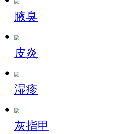
腋臭
皮炎
湿疹
灰指甲