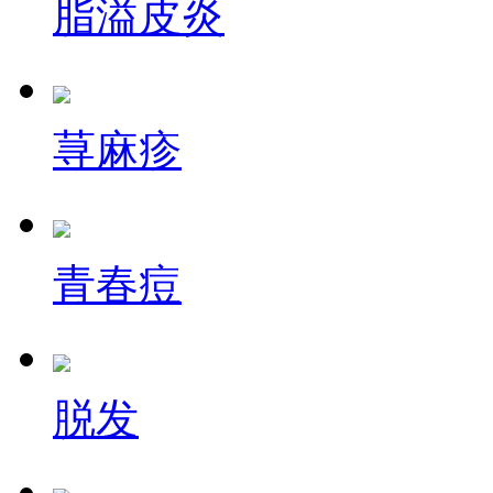
脂溢皮炎
荨麻疹
青春痘
脱发