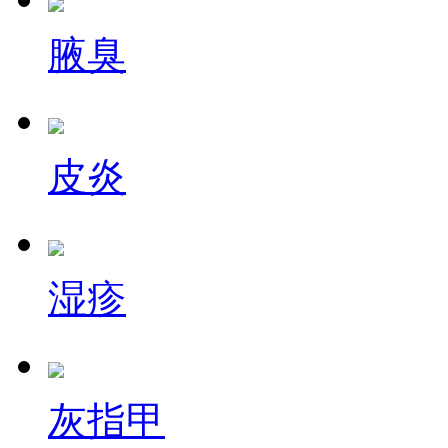
腋臭
皮炎
湿疹
灰指甲