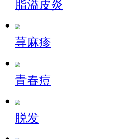
脂溢皮炎
荨麻疹
青春痘
脱发