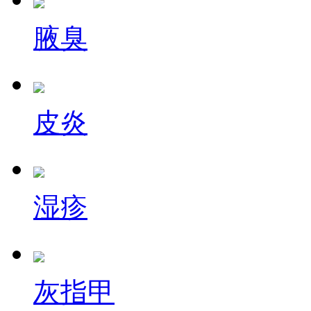
腋臭
皮炎
湿疹
灰指甲