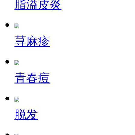
脂溢皮炎
荨麻疹
青春痘
脱发