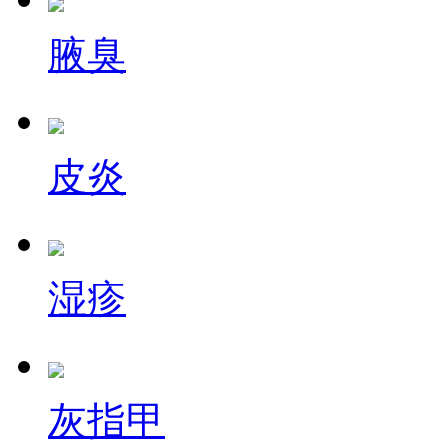
腋臭
皮炎
湿疹
灰指甲