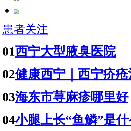
患者关注
01
西宁大型腋臭医院
02
健康西宁｜西宁疥疮
03
海东市荨麻疹哪里好
04
小腿上长“鱼鳞”是