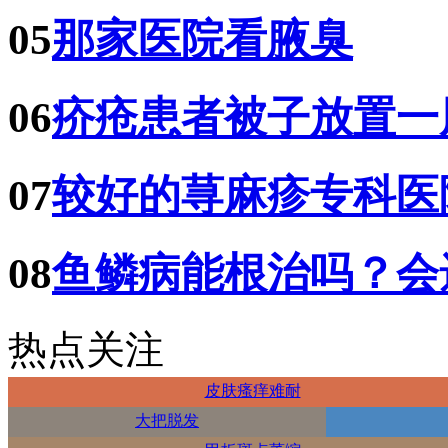
05
那家医院看腋臭
06
疥疮患者被子放置一
07
较好的荨麻疹专科医
08
鱼鳞病能根治吗？会
热点关注
皮肤瘙痒难耐
大把脱发