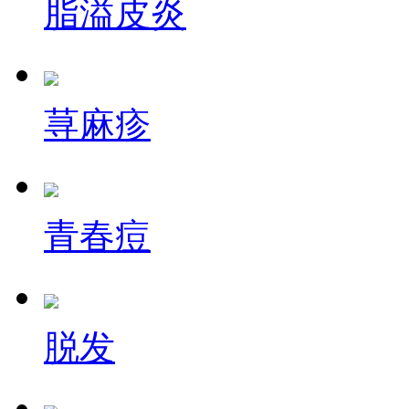
脂溢皮炎
荨麻疹
青春痘
脱发