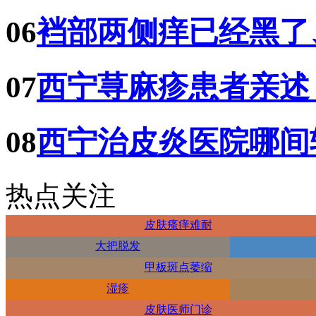
06
裆部两侧痒已经黑了
07
西宁荨麻疹患者亲述
08
西宁治皮炎医院哪间
热点关注
皮肤瘙痒难耐
大把脱发
甲板斑点萎缩
湿疹
皮肤医师门诊