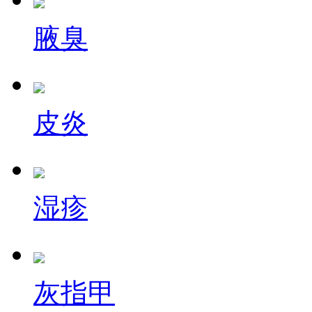
腋臭
皮炎
湿疹
灰指甲