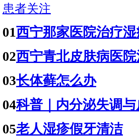
患者关注
01
西宁那家医院治疗湿
02
西宁青北皮肤病医院
03
长体藓怎么办
04
科普｜内分泌失调与
05
老人湿疹假牙清洁