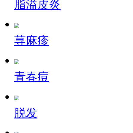
脂溢皮炎
荨麻疹
青春痘
脱发