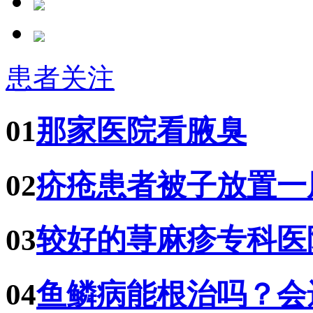
患者关注
01
那家医院看腋臭
02
疥疮患者被子放置一
03
较好的荨麻疹专科医
04
鱼鳞病能根治吗？会