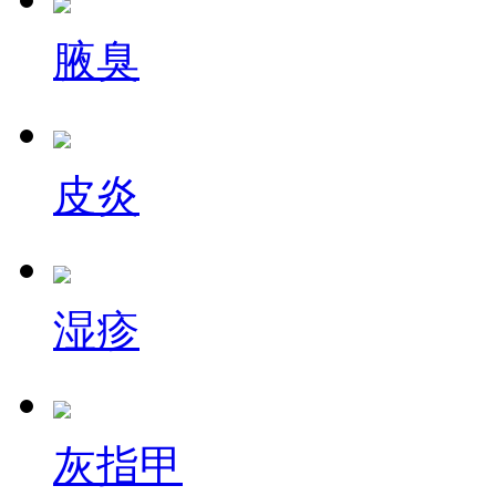
腋臭
皮炎
湿疹
灰指甲