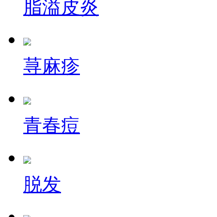
脂溢皮炎
荨麻疹
青春痘
脱发