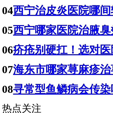
04
西宁治皮炎医院哪间
05
西宁哪家医院治腋臭
06
疥疮别硬扛！选对医
07
海东市哪家荨麻疹治
08
寻常型鱼鳞病会传染
热点关注