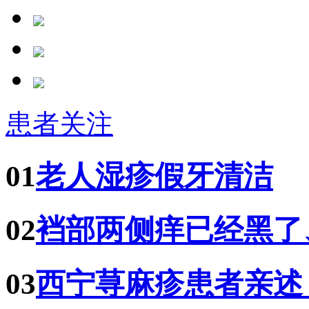
患者关注
01
老人湿疹假牙清洁
02
裆部两侧痒已经黑了
03
西宁荨麻疹患者亲述