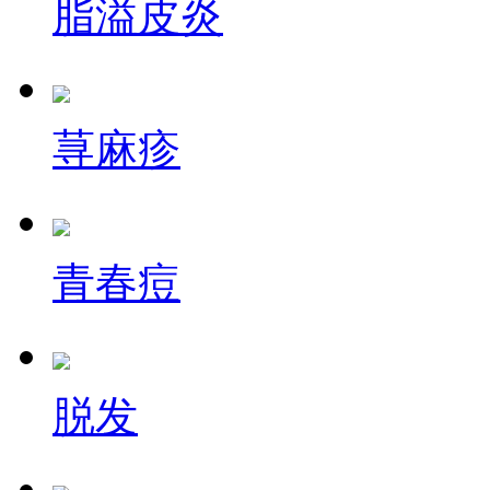
脂溢皮炎
荨麻疹
青春痘
脱发