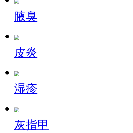
腋臭
皮炎
湿疹
灰指甲