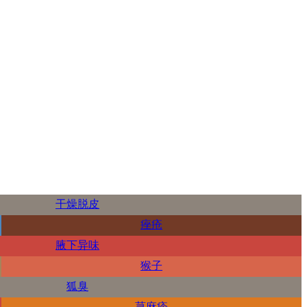
干燥脱皮
痤疮
腋下异味
猴子
狐臭
荨麻疹