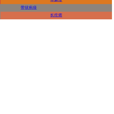
带状疱疹
长疙瘩