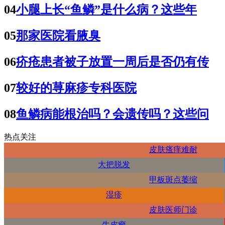
04
小腿上长“鱼鳞”是什么病？这些年
05
那家医院看腋臭
06
疥疮患者被子放置一周后是否仍有传
07
较好的荨麻疹专科医院
08
鱼鳞病能根治吗？会遗传吗？这些问
热点关注
皮肤瘙痒难耐
大把脱发
甲板斑点萎缩
湿疹
皮肤医师门诊
牛皮癣