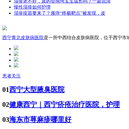
湿疹老不好，真的会拖垮宝宝成长吗？一篇说清
慢性湿疹如何护理
湿疹疫苗要来了？瘙痒“终极靶点”被发现，皮
西宁青北皮肤病医院
是一所中西结合皮肤病医院，位于西宁市城中
患者关注
01
西宁大型腋臭医院
02
健康西宁｜西宁疥疮治疗医院，护理
03
海东市荨麻疹哪里好