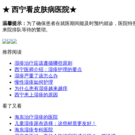
★
西宁看皮肤病医院
★
温馨提示：
为了确保患者在就医期间能及时预约就诊，医院特
来院排队等待的繁琐。
推荐阅读
湿疹治疗应该遵循哪些原则
西宁医师介绍：湿疹护理的要点
湿疹严重了该怎么办
慢性湿疹如何护理
为什么患有湿疹越来越痒
西宁患上湿疹的原因
看了又看
海东治疗湿疹的医院
儿童湿疹尿布选择：这些材质更友好！
海东湿疹专科医院