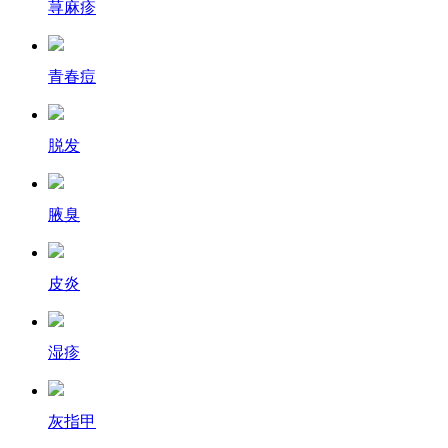
荨麻疹
青春痘
脱发
腋臭
皮炎
湿疹
灰指甲