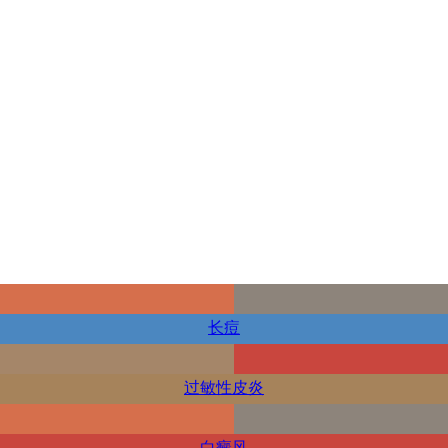
长痘
过敏性皮炎
白癜风