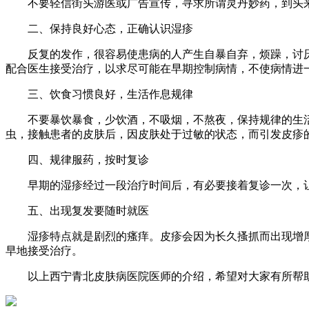
不要轻信街头游医或广告宣传，寻求所谓灵丹妙药，到头来
二、保持良好心态，正确认识湿疹
反复的发作，很容易使患病的人产生自暴自弃，烦躁，讨厌
配合医生接受治疗，以求尽可能在早期控制病情，不使病情进
三、饮食习惯良好，生活作息规律
不要暴饮暴食，少饮酒，不吸烟，不熬夜，保持规律的生活
虫，接触患者的皮肤后，因皮肤处于过敏的状态，而引发皮疹
四、规律服药，按时复诊
早期的湿疹经过一段治疗时间后，有必要接着复诊一次，让
五、出现复发要随时就医
湿疹特点就是剧烈的瘙痒。皮疹会因为长久搔抓而出现增厚
早地接受治疗。
以上西宁青北皮肤病医院医师的介绍，希望对大家有所帮助，