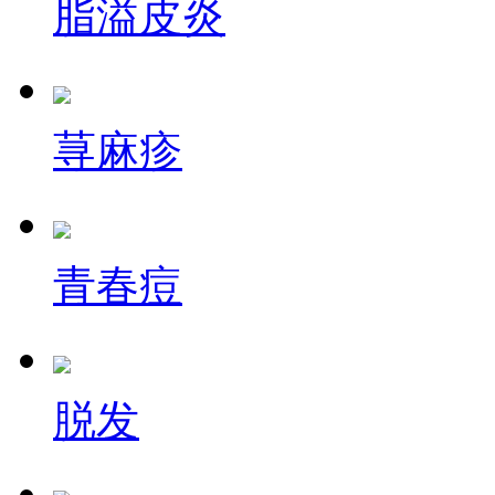
脂溢皮炎
荨麻疹
青春痘
脱发