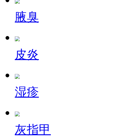
腋臭
皮炎
湿疹
灰指甲