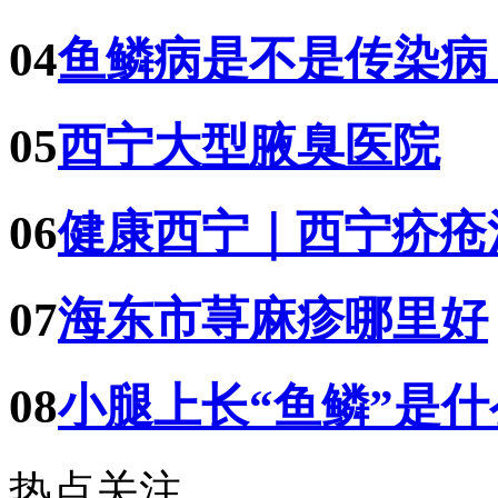
04
鱼鳞病是不是传染病
05
西宁大型腋臭医院
06
健康西宁｜西宁疥疮
07
海东市荨麻疹哪里好
08
小腿上长“鱼鳞”是
热点关注